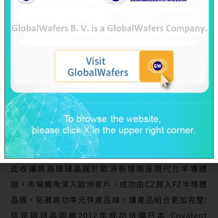
生產! 大尺寸晶圓產品，則將隨著各種新推出智慧型手
機及雙鏡頭的功能需求，大尺寸晶圓的需求可望逐季
成長。
環球晶圓日前收購丹麥Topsil Semiconductor
Materials A/S (“Topsil”) 旗下的半導體事業群，
Topsil已於6月17日召開的臨時股東會正式通過環球晶
圓此一購併案。此次最終收購成本3.55億丹麥克朗 (約
當新台幣17.6億元) ，期間遭遇競標者加價競爭，最終
收購成本雖較原先增加10.9%，但卻充分展示環球晶
圓佈局全球半導體矽晶圓事業版圖的強大決心! 此外，
此收購將為環球晶圓於歐洲新增兩座現代化半導體
廠，市場觸角深入歐洲客戶，成功由CZ跨入FZ半導體
晶圓，拓展高功率元件產品線，讓產品組合更加完整!
這是環球晶圓繼2012年成功併購日本 Covalent