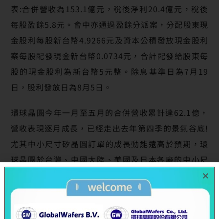
表:合併營收為153.1億元，稅後淨利20.4億元，稅後
每股盈餘5.8元。會中亦通過盈餘分派案，分配股東現
金股利每股新台幣4.9266元及資本公積發放現金股利
案每股配發現金新台幣0.0734元，合計配發給股東每
股的現金股利為新台幣5元整。除息基準日為7月19
日，股利發放日為8月5日。
環球晶圓今年一月至五月的合併營收累計達62.1億，
營收表現逐月成長，已經走出去年第四季的景氣谷底!
尤其中小尺寸矽晶圓訂單的成長動能遠高於預期，環
球晶圓於台灣、中國大陸、美國及日本各廠的中小尺
寸訂單上半年均滿產能生產! 展望下半年全球半導體市
場，隨著全球經濟回暖，需求將逐季增溫。中小尺寸
晶圓的訂單需求持續暢旺，可望維持高稼動率的產能