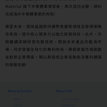
Material 旗下半導體事業部後，再次成功出擊，順利
完成海外半導體事業的佈局!
展望未來，環球晶圓將持續聚焦優勢領域並發揮策略
性佈局，提升核心競爭力以強化經營綜效。此外，亦
將繼續深耕研發先進技術，開創未來產品的藍海市
場，同步發展全球化的專利佈局，積極掌握市場脈動
並創新企業價值，期以再造成企業長動能及獲利續揚
的營運佳績!
News & Events
About GW
News
Group Profile
Events
Milestones