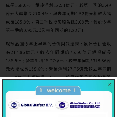
成長168.0%；稅後淨利12.93億元，較第一季的3.49
億元大幅增長270.4%，與去年同期4.52億元相較大幅
成長185.9%；第二季稅後每股盈餘3.09元，優於今年
第一季的0.95元以及去年同期的1.22元!
環球晶圓今年上半年的合併財報結果 : 累計合併營收
為217.86億元，較去年同期的75.50億元鉅幅成長
188.5% ; 營業毛利48.77億元，較去年同期的18.86億
元大幅成長158.6% ; 營業淨利27.75億元較去年同期
10.70億元大幅增長159.3%，歸屬於母公司的稅後淨
利為16.42億元，較去年同期的7.40億元大幅成長
121.9%，稅後EPS為4.17元，較去年同期的2.0元大
幅增加2.17元! 綜觀環球晶圓今年上半年的整體營運表
現，成長亮麗出色!