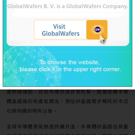
環球晶圓自去年12月2日購併SunEdison
Semiconductor 之後，銷貨毛利今年第一季為20%
，第二季增加至25%；營業淨利從去年第四季的虧損
到今年第一季成長至11%，第二季進步至15%。在很
短的期間內環球晶圓將SunEdison Semiconductor
的營運從虧轉為盈，歸功於集團執行成本費用的積極
管控及矽晶圓價格提昇對獲利的挹注貢獻。
觀測全球矽晶圓市場，8″ 與12”矽晶圓產品因需求極
度熱絡強勁，目前市場供貨非常吃緊。隨著陸續半導
體晶圓廠的新產能開出，預估矽晶圓需求暢旺的市況
也將持續到明年以後。
全球半導體景氣熱度持續升溫，半導體矽晶圓出貨量