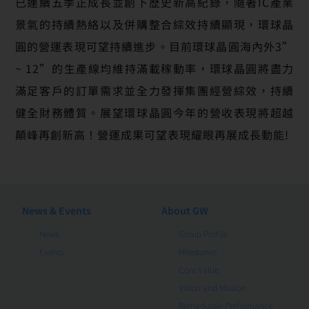
已連續五季正成長並創下歷史新高紀錄，隨著IC產業
景氣的持續熱絡以及併購整合綜效持續顯現，環球晶
圓的營運表現可望持續進步。目前環球晶圓海內外3”
~ 12”的生產線均維持滿載稼動率，環球晶圓將盡力
滿足客戶的訂單需求並全力發揮集團經營綜效，持續
健全財務體質。展望環球晶圓今年的營收表現將超越
顛峰再創新高！營運成果可望表現耀眼再展成長動能!
News & Events
About GW
News
Group Profile
Events
Milestones
Core Value
Vision and Mission
Remarkable Performance