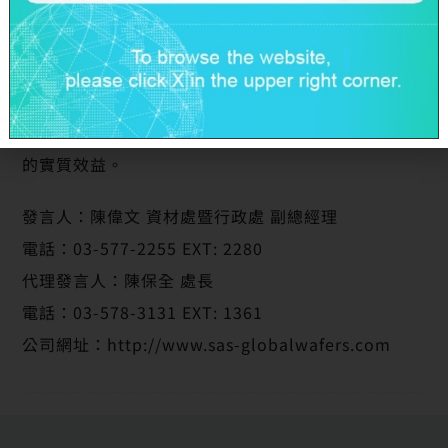
工廠標章認證，此筆匯回的資金將有助於環球晶圓投
入更多的綠色能源製造，善盡企業社會責任並為環境
保護貢獻心力。此外，此筆資金匯回亦將有利於環球
晶圓於半導體晶圓的創新研發技術以及擘劃先進藍海
產品，對於環球晶圓企業發展的大未來將具有前瞻性
的實質效益。
發言人：陳偉文 資材處暨行政處 副總經理
電話：03-577-2255 EXT: 2280
代理發言人：陳保全 處長
電話：03-578-3131 EXT: 1361
公司網址：http://www.sas-globalwafers.com