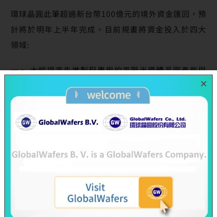
環球晶圓此筆超過新台幣100億元的境外資金匯回，預
計將於明年上半年完成。目前規畫將資金投入於四大
領域:
一、 大幅提高先進製程專用的高階半導體晶圓產能與
技術。
二、 加速開發於5G、電力電子、電動汽車等新科技所
需的SiC晶圓與半絕緣SiC晶圓。
三、 擴大環球晶圓於台灣的晶圓研發中心編制與研發
能量。
四、 投入國內綠色能源發展，增加半導體晶圓製程使
用的比重於綠色能源。
環球晶圓已於今年十月榮獲經濟部工業局頒發之綠色