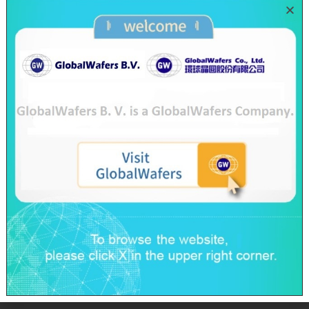
億元，較去年同期下降18.6% ; 歸屬於母公司的稅後
淨利為62.78億元，較去年同期下降15.3%，稅後每股
盈餘為14.42元，較去年同期下降2.6元。但與去年下
半年相比，則是明顯走出半導體谷底，除合併營收與
營業毛利微幅下降2.1%與3.3%以外，其餘各項數值
皆成長:營業淨利增加0.1% ; 歸屬於母公司的稅後淨利
增加0.7%，稅後每股盈餘增加0.09元， 交出亮麗成績
單!
新冠肺炎自2020年初起快速蔓延全球，全面衝擊經濟
與商業活動，然台灣半導體產業因防疫成效相對優
異，且在台灣建構完整上下游產業鏈，受創程度較國
際輕微。雖全球多國為防堵疫情擴散而紛紛封城停
工，但維持社會運行的半導體產業被全球許多大經濟