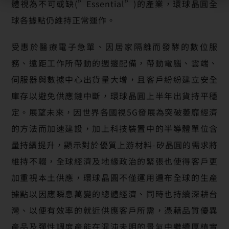
體視為不可或缺(”Essential”)的產業，環球晶圓全
球各據點仍維持正常運作。
受惠於醫療電子急單、因居家隔離而發酵的數位服
務、遠距工作所帶動的週邊配備，帶動電腦、雲端、
伺服器與數據中心出貨量大增，且客戶紛紛建立安全
庫存以避免供應鏈中斷，環球晶圓上半年出貨持平穩
定。展望未來，因世界各國視5G發展為突破萎靡經濟
的方法而加速建設，加上科技裝置中的半導體單位含
量持續提升，顯示對於優質上游材料-矽晶圓的需求將
維持不輟，全球經濟及地緣政治的緊張也使得客戶更
加重視本土供應，環球晶圓不僅運用遍布全球的生產
據點以因應瞬息萬變的總體經濟、同時也持續深耕台
灣、以便有效率的就近供應客戶所需，憑藉品質優異
產品及彈性調度產能在混沌未明的景氣中繼續厚植實