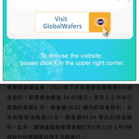
動，而按公允價值衡量列為評價損失，
惟若排除前述
非現金之評價損失因素，環球晶圓的第一季
EPS
將高
達
14.68
元，創歷史新高
!
今日董事會亦通過2021年下半年的現金股利發放案。
環球晶圓考量目前積極進行的多項擴產計畫，且各國
將快速調升利率，墊高未來資金成本，故董事會決議
下調配發之股利以充實營運資金。透過投資產能擴充
計畫，有利於建構環球晶圓的長期競爭力，並回饋股
東豐碩營運成果。2021年下半年度擬配發每股8元現
金股利，配發總金額為 34.82億元，若計入上半年已
發放的每股8 元、總金額34.82 億元的現金股利，全
年共將發出每股16元、總金額69.64 億元的現金股
利。此外，環球晶圓股東常會擬訂於6月21日上午9時
假新竹科學園區科技生活館舉行。