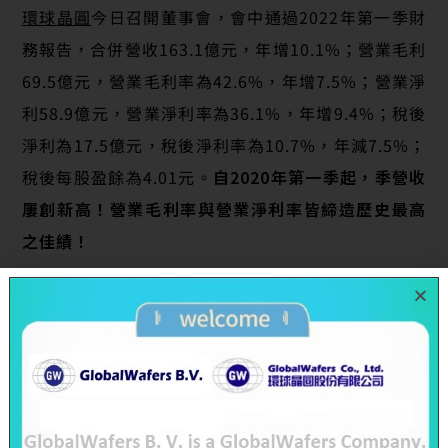
環球晶圓
今日召開董事會，會中通過2022年第一季財
務報告，合併營收163.1億元，年增10.1%；營業毛利
69.5億元，營業毛利率為42.6%，年增7.5%；營業淨
利58.9億元，營業淨利率為36.1%，年增9.4%；稅後
淨利為17.5億元，稅後淨利率為10.7%，年減7.5%；
稅後每股盈餘為4.01元。
自2020年第一季起，季營收
屢創新高！營業毛利率與營業淨利率皆締造歷史最高
之佳績！
環球晶圓第一季EPS受到持有Siltronic AG股票之評價
損失影響。環球晶圓及其子公司合計持有其13.67%之
流通在外股數，此投資帳列強制透過損益按公允價值
衡量之金融資產，並依國際會計準則認列金融資產評
價損益。第一季底因Siltronic股價走低及歐元匯率波