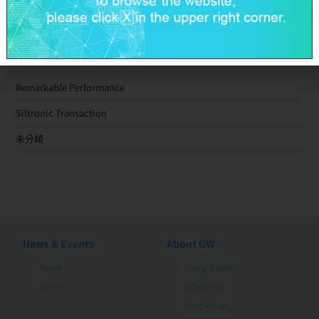
Activity
Events
News
Remarkable Performance
Siltronic Transaction
未分類
News & Events
About GW
News
Group Profile
Events
Milestones
Core Value