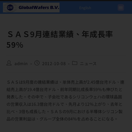
English
ＳＡＳ9月連結業績、年成長率
59%
admin
2012-10-08
ニュース
ＳＡＳは9月度の連結業績は、単体売上高が2.45億台湾ドル、連
結売上高が19.4億台湾ドル、前年同期比成長率59％も伸びたと
発表した。その中で、子会社であるシリコンウェハの環球晶圓
の営業収入は16.3億台湾ドルで、先月より12％上がり、去年と
比べ、3倍も成長した。ＳＡＳの9月における半導体シリコン製
品の営業利益は、グループ全体の84％を占めることになる。