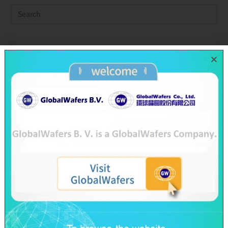
Recent Posts
SAS & GWC June 2026 Revenue Report
GlobalWafers’ GHG Reduction Targets Validated by SBTi
Decarbonization Pathway Aligned with the 1.5°C Target
Advancing Toward Net-Zero Across the Value Chain by 2050
GlobalWafers Reports Q1 2026 Results
SAS & GWC March 2026 Revenue Report
Taiwan Ratings: GlobalWafers Co., Ltd. ‘twAA-/twA-1+’ Ratings
Affirmed; Outlook Stable
Categories