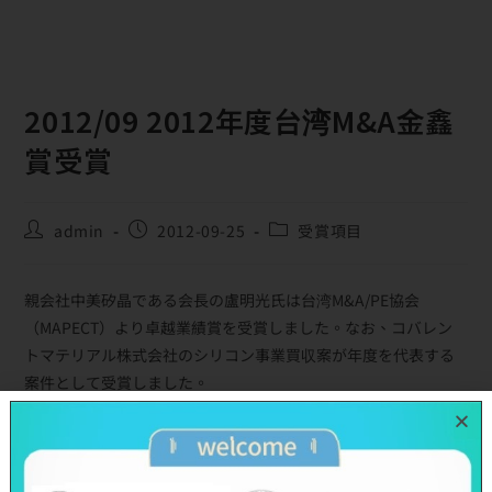
2012/09 2012年度台湾M&A金鑫
賞受賞
admin
2012-09-25
受賞項目
親会社中美矽晶である会長の盧明光氏は台湾M&A/PE協会
（MAPECT）より卓越業績賞を受賞しました。なお、コバレン
トマテリアル株式会社のシリコン事業買収案が年度を代表する
案件として受賞しました。
M&A: Merge &
M&A: Merge & Acquisition