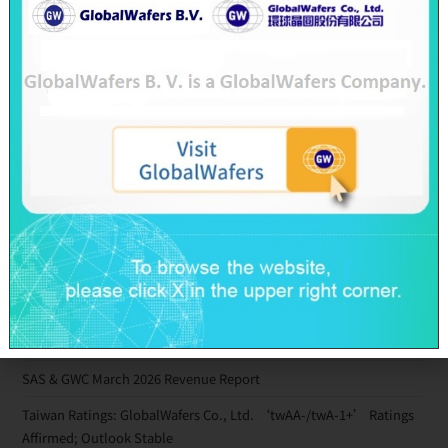
PE: private equity
Taiwan M&A and Private Equity Council (MAPECT)
Recent Posts
SAS & GWC June 2026 Revenue Report
GlobalWafers’ GHG Reduction Targets Validated by SBTi
Decarbonization Pathway Aligned with the 1.5°C Target
Advancing Toward Net-Zero Across the Value Chain by 2050
GlobalWafers Reports Q1 2026 Results
SAS & GWC March 2026 Revenue Report
Taiwan Ratings: GlobalWafers Co., Ltd. ‘twAA-/twA-1+’ Ratings
Affirmed; Outlook Stable