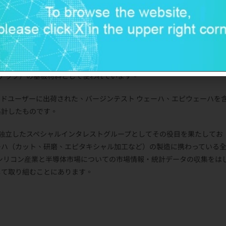
コンピュータ、通信機器、家電をはじめとするあらゆるエレクトロニク
高度な技術で作られた薄い円盤状の素材で、様々な直径（1インチから
（チップ）の基板材料として使われています。
ドユーザーに出荷された、バージンテスト ウェーハ、エピウェーハを
集計したものです。
SEMIの組織の中で独立したスペシャルインタレストグループとしてその役目を果たしてお
ーハ（カット、研磨、エピタキシャル加工など）の製造に携わっている
、シリコン産業と半導体市場についての市場情報・統計データの収集をは
して取り組むことにあります。