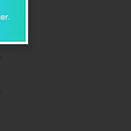
ス
含
全
じ