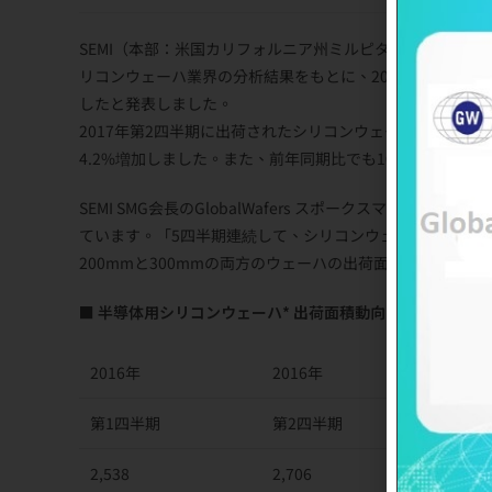
SEMI（本部：米国カリフォルニア州ミルピタス）は、7月24日（米国時間
リコンウェーハ業界の分析結果をもとに、2017年第2四半
したと発表しました。
2017年第2四半期に出荷されたシリコンウェーハ面積は29億7
4.2%増加しました。また、前年同期比でも10.1%の増
SEMI SMG会長のGlobalWafers スポークスマン、企
ています。「5四半期連続して、シリコンウェーハの世界出
200mmと300mmの両方のウェーハの出荷面積です」
■ 半導体用シリコンウェーハ* 出荷面積動向 （百万平方イ
2016年
2016年
201
第1四半期
第2四半期
第3
2,538
2,706
2,73