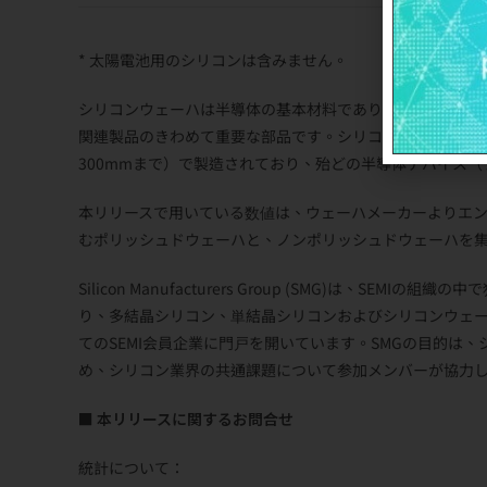
* 太陽電池用のシリコンは含みません。
シリコンウェーハは半導体の基本材料であり、半導体は、
関連製品のきわめて重要な部品です。シリコンウェーハは、
300mmまで）で製造されており、殆どの半導体デバイス
本リリースで用いている数値は、ウェーハメーカーよりエン
むポリッシュドウェーハと、ノンポリッシュドウェーハを
Silicon Manufacturers Group (SMG)は、
り、多結晶シリコン、単結晶シリコンおよびシリコンウェ
てのSEMI会員企業に門戸を開いています。SMGの目的は
め、シリコン業界の共通課題について参加メンバーが協力
■ 本リリースに関するお問合せ
統計について：