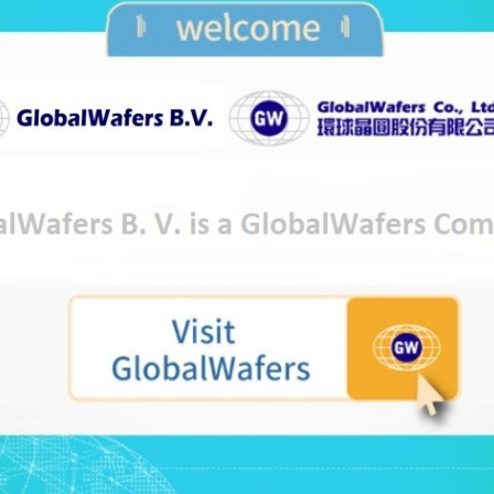
）、SEMI Silicon Manufacturers Group（SMG）によるシ
期（歴年）の世界シリコンウェーハ出荷面積が2017年第1四半期から増加
,800万平方インチで、2017年第1四半期の28億5,800平方インチから
加となり、連続して四半期の出荷面積の記録を更新しました。
業発展V.P.兼チーフ監査室長 リー・チョンウェイ（李 崇偉）氏は次のように述
荷面積は最高水準にあります。好調な実績をけん引しているのは、
ンチ）
6年
2016年
2017年
四半期
第4四半期
第1四半期
0
2,764
2,858