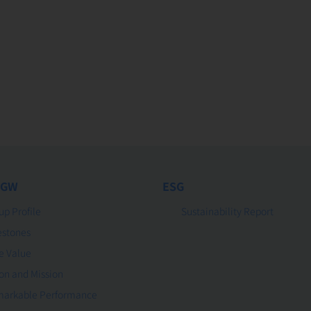
 GW
ESG
up Profile
Sustainability Report
estones
e Value
ion and Mission
arkable Performance