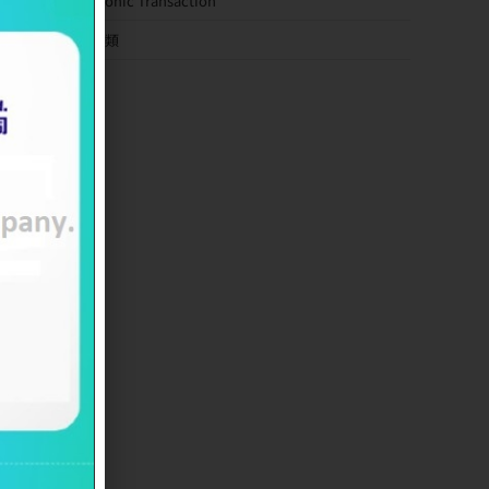
Siltronic Transaction
未分類
べ