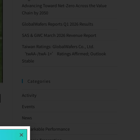
Advancing Toward Net-Zero Across the Value
Chain by 2050
GlobalWafers Reports Q1 2026 Results
SAS & GWC March 2026 Revenue Report
Taiwan Ratings: GlobalWafers Co., Ltd.
‘twAA-/twA-1+’ Ratings Affirmed; Outlook
Stable
Categories
四
Activity
Events
News
Remarkable Performance