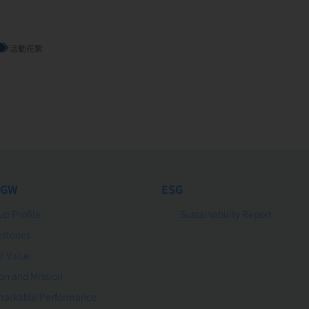
活動花絮
 GW
ESG
up Profile
Sustainability Report
estones
e Value
ion and Mission
arkable Performance