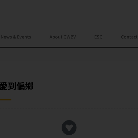
News & Events
About GWBV
ESG
Contact
 送愛到偏鄉