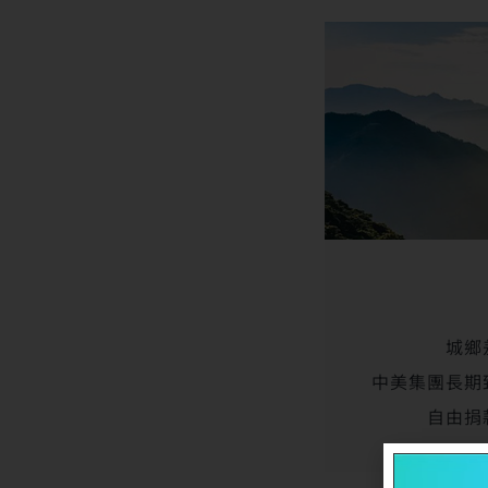
城鄉
中美集團長期
自由捐