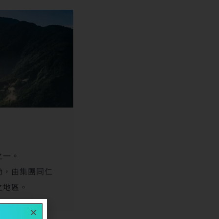
之一。
動，由集團同仁
之地區。