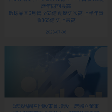
歷年同期最高
環球晶圓6月營收63億 創歷史次高 上半年營
收365億 史上最高
2023-07-06
環球晶圓召開股東會 增設一席獨立董事