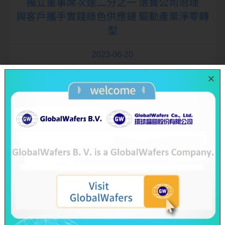
獨立董事席次達二分之一 落實公司治理
與客戶攜手實踐綠色供應鏈 驅動產業淨零轉
型
2023-06-20
看更多
活動訊息
本公司召開2023Q2英文線上法說會
2023-07-25