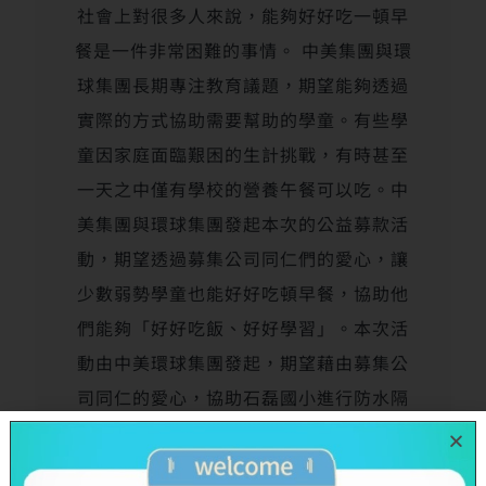
社會上對很多人來說，能夠好好吃一頓早
餐是一件非常困難的事情。 中美集團與環
球集團長期專注教育議題，期望能夠透過
實際的方式協助需要幫助的學童。有些學
童因家庭面臨艱困的生計挑戰，有時甚至
一天之中僅有學校的營養午餐可以吃。中
美集團與環球集團發起本次的公益募款活
動，期望透過募集公司同仁們的愛心，讓
少數弱勢學童也能好好吃頓早餐，協助他
們能夠「好好吃飯、好好學習」。本次活
動由中美環球集團發起，期望藉由募集公
司同仁的愛心，協助石磊國小進行防水隔
熱工程，除了能夠讓校舍不再受到雨水的
侵蝕外，還同時具有良好的隔熱與降溫功