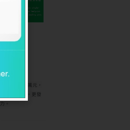
公益募款36萬元，
相幫助的方法。更發
壓力。