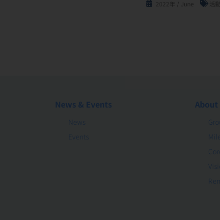
2022年 / June
活
News & Events
About
News
Gro
Events
Mil
Cor
Vis
Rem