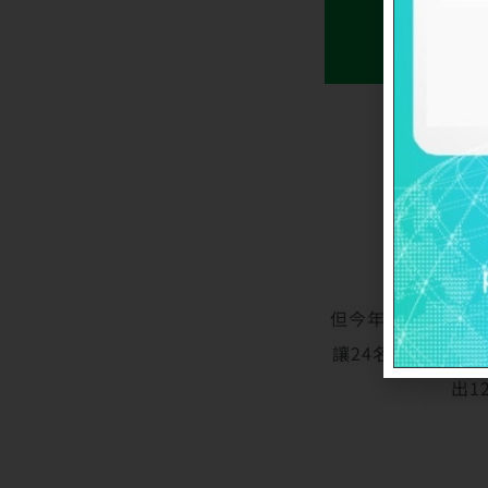
但今年暑假不一樣
讓24名弱勢孩童
出1