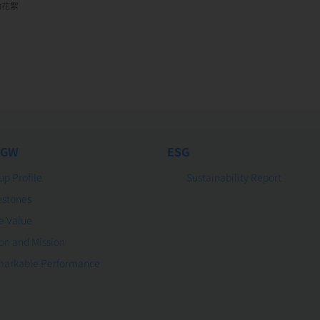
動花絮
 GW
ESG
up Profile
Sustainability Report
estones
e Value
ion and Mission
arkable Performance